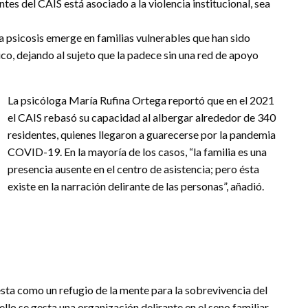
es del CAIS está asociado a la violencia institucional, sea
a psicosis emerge en familias vulnerables que han sido
o, dejando al sujeto que la padece sin una red de apoyo
La psicóloga María Rufina Ortega reportó que en el 2021
el CAIS rebasó su capacidad al albergar alrededor de 340
residentes, quienes llegaron a guarecerse por la pandemia
COVID-19. En la mayoría de los casos, “la familia es una
presencia ausente en el centro de asistencia; pero ésta
existe en la narración delirante de las personas”, añadió.
esta como un refugio de la mente para la sobrevivencia del
llo se gesta una organización delirante en el seno familiar