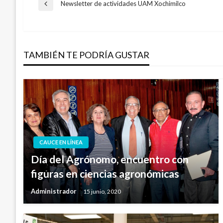
Navegación
Newsletter de actividades UAM Xochimilco
Entrada
anterior
de
TAMBIÉN TE PODRÍA GUSTAR
entradas
CAUCE EN LÍNEA
Día del Agrónomo, encuentro con
figuras en ciencias agronómicas
Administrador
15 junio, 2020