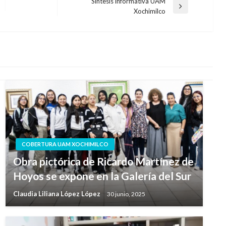
Síntesis informativa UAM
Entrada
Xochimilco
siguiente
COBERTURA UAM XOCHIMILCO
Obra pictórica de Ricardo Martínez de
Hoyos se expone en la Galería del Sur
Claudia Liliana López López
30 junio, 2025