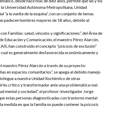
emanco, desde hace más de diez años, permite que las y los
de la Universidad Autónoma Metropolitana, Unidad
al “a la vuelta de la esquina”, con un conjunto de temas
que padecen hombres mayores de 18 años, debido al
on Familias: salud, vínculos y significaciones”, del Área de
de Educación y Comunicación, el maestro Pérez Alarcón,
AIS, han construido el concepto “psicosis de exclusión”
 la cual es generalmente desfavorecida económicamente y
 el maestro Pérez Alarcón a través de su proyecto:
lias en espacios comunitarios”, se apega al debido manejo
istingue a nuestra Unidad Xochimilco de otras
ritu crítico y transformador ante una problemática real.
lud mental y sociedad”, el profesor-investigador Jorge
 que estas personas diagnosticadas con trastorno mental
la medida en que la familia no puede contener la psicosis