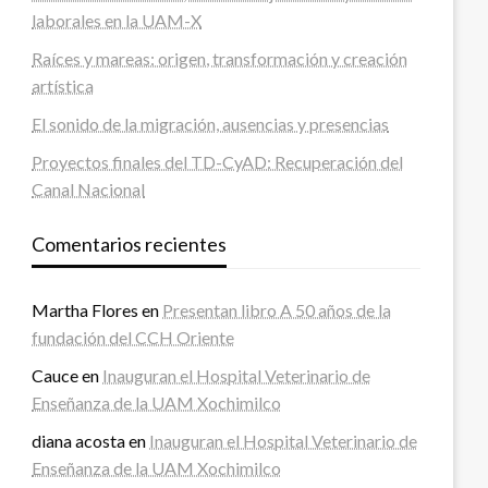
laborales en la UAM-X
Raíces y mareas: origen, transformación y creación
artística
El sonido de la migración, ausencias y presencias
Proyectos finales del TD-CyAD: Recuperación del
Canal Nacional
Comentarios recientes
Martha Flores
en
Presentan libro A 50 años de la
fundación del CCH Oriente
Cauce
en
Inauguran el Hospital Veterinario de
Enseñanza de la UAM Xochimilco
diana acosta
en
Inauguran el Hospital Veterinario de
Enseñanza de la UAM Xochimilco