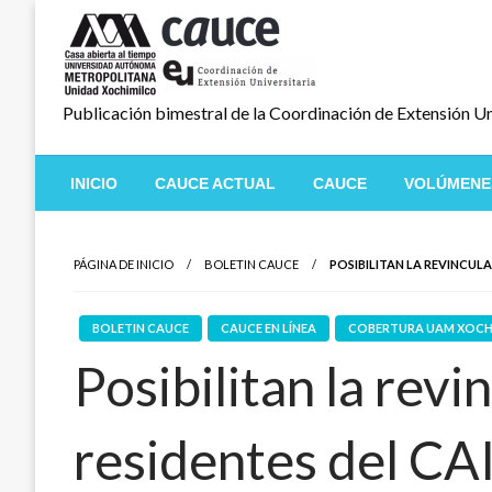
Salta
al
contenido
Publicación bimestral de la Coordinación de Extensión Un
INICIO
CAUCE ACTUAL
CAUCE
VOLÚMENE
PÁGINA DE INICIO
BOLETIN CAUCE
POSIBILITAN LA REVINCULA
BOLETIN CAUCE
CAUCE EN LÍNEA
COBERTURA UAM XOCH
Posibilitan la revi
residentes del CA