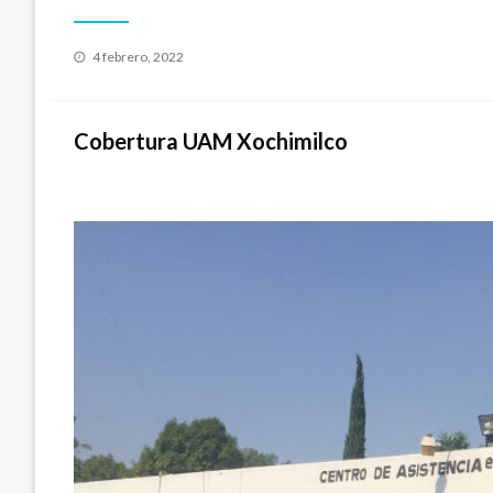
Publicado
4 febrero, 2022
en
Cobertura UAM Xochimilco