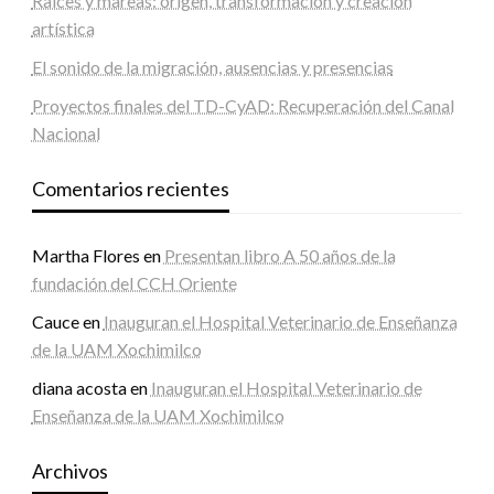
Raíces y mareas: origen, transformación y creación
artística
El sonido de la migración, ausencias y presencias
Proyectos finales del TD-CyAD: Recuperación del Canal
Nacional
Comentarios recientes
Martha Flores
en
Presentan libro A 50 años de la
fundación del CCH Oriente
Cauce
en
Inauguran el Hospital Veterinario de Enseñanza
de la UAM Xochimilco
diana acosta
en
Inauguran el Hospital Veterinario de
Enseñanza de la UAM Xochimilco
Archivos