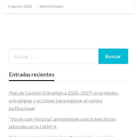
Publicado
5 agosto, 2022
Administrador
en
Entradas recientes
Plan de Gestión Estratégica 2026-2027: prioridades,
estrategias y acciones para mejorar el rumbo
institucional
“Voces con Historia”, un homenaje a las trayectorias
laborales en la UAM-X