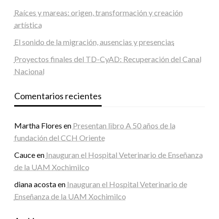
Raíces y mareas: origen, transformación y creación
artística
El sonido de la migración, ausencias y presencias
Proyectos finales del TD-CyAD: Recuperación del Canal
Nacional
Comentarios recientes
Martha Flores
en
Presentan libro A 50 años de la
fundación del CCH Oriente
Cauce
en
Inauguran el Hospital Veterinario de Enseñanza
de la UAM Xochimilco
diana acosta
en
Inauguran el Hospital Veterinario de
Enseñanza de la UAM Xochimilco