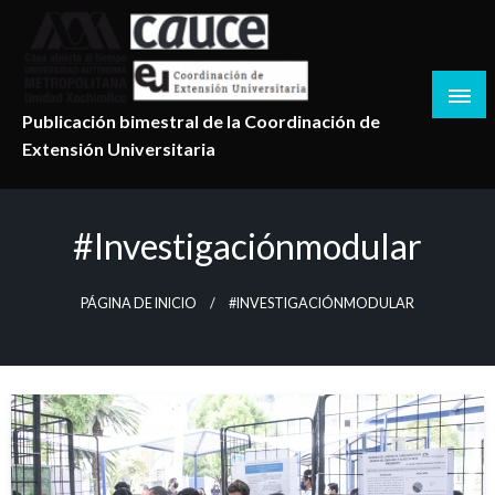
Salta
al
contenido
Publicación bimestral de la Coordinación de
Extensión Universitaria
#investigaciónmodular
PÁGINA DE INICIO
#INVESTIGACIÓNMODULAR