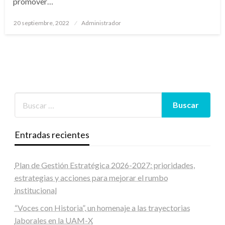
promover…
Publicado
20 septiembre, 2022
Administrador
en
Entradas recientes
Plan de Gestión Estratégica 2026-2027: prioridades,
estrategias y acciones para mejorar el rumbo
institucional
“Voces con Historia”, un homenaje a las trayectorias
laborales en la UAM-X