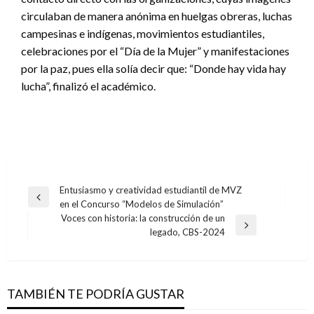
circulaban de manera anónima en huelgas obreras, luchas
campesinas e indígenas, movimientos estudiantiles,
celebraciones por el “Día de la Mujer” y manifestaciones
por la paz, pues ella solía decir que: “Donde hay vida hay
lucha”, finalizó el académico.
Navegación
Entusiasmo y creatividad estudiantil de MVZ
Entrada
en el Concurso “Modelos de Simulación”
de
anterior
Voces con historia: la construcción de un
entradas
Entrada
legado, CBS-2024
siguiente
TAMBIÉN TE PODRÍA GUSTAR