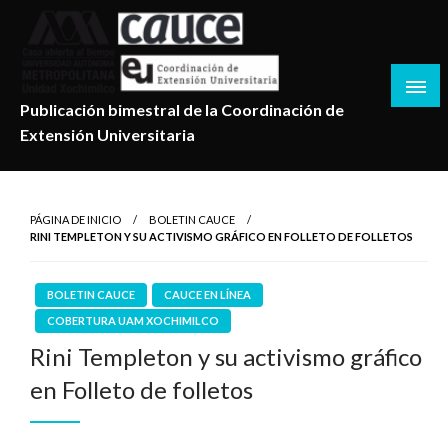
Salta
al
contenido
Publicación bimestral de la Coordinación de
Extensión Universitaria
PÁGINA DE INICIO
BOLETIN CAUCE
RINI TEMPLETON Y SU ACTIVISMO GRÁFICO EN FOLLETO DE FOLLETOS
BOLETIN CAUCE
CAUCE EN LÍNEA
COBERTURA UAM XOCHIMILCO
Rini Templeton y su activismo gráfico
en Folleto de folletos