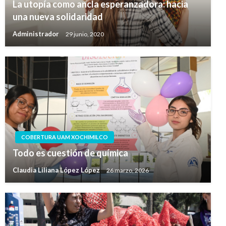
La utopía como ancla esperanzadora: hacia
una nueva solidaridad
Administrador
29 junio, 2020
COBERTURA UAM XOCHIMILCO
Todo es cuestión de química
Claudia Liliana López López
26 marzo, 2026