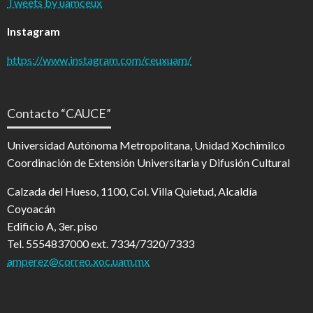
Tweets by uamceux
Instagram
https://www.instagram.com/ceuxuam/
Contacto “CAUCE”
Universidad Autónoma Metropolitana, Unidad Xochimilco
Coordinación de Extensión Universitaria y Difusión Cultural
Calzada del Hueso, 1100, Col. Villa Quietud, Alcaldía
Coyoacán
Edificio A, 3er. piso
Tel. 5554837000 ext. 7334/7320/7333
amperez@correo.xoc.uam.mx