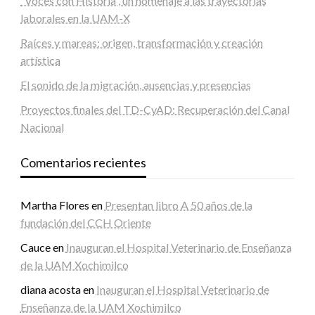
“Voces con Historia”, un homenaje a las trayectorias
laborales en la UAM-X
Raíces y mareas: origen, transformación y creación
artística
El sonido de la migración, ausencias y presencias
Proyectos finales del TD-CyAD: Recuperación del Canal
Nacional
Comentarios recientes
Martha Flores
en
Presentan libro A 50 años de la
fundación del CCH Oriente
Cauce
en
Inauguran el Hospital Veterinario de Enseñanza
de la UAM Xochimilco
diana acosta
en
Inauguran el Hospital Veterinario de
Enseñanza de la UAM Xochimilco