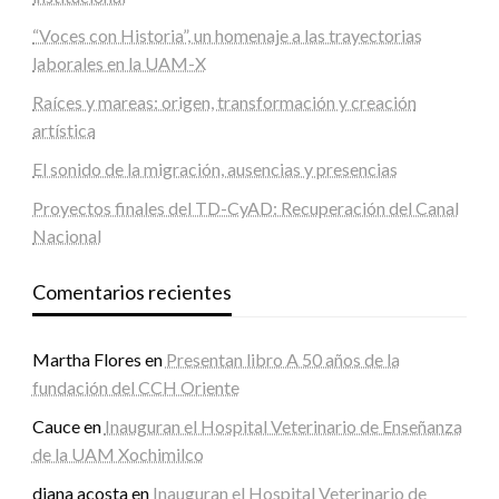
“Voces con Historia”, un homenaje a las trayectorias
laborales en la UAM-X
Raíces y mareas: origen, transformación y creación
artística
El sonido de la migración, ausencias y presencias
Proyectos finales del TD-CyAD: Recuperación del Canal
Nacional
Comentarios recientes
Martha Flores
en
Presentan libro A 50 años de la
fundación del CCH Oriente
Cauce
en
Inauguran el Hospital Veterinario de Enseñanza
de la UAM Xochimilco
diana acosta
en
Inauguran el Hospital Veterinario de