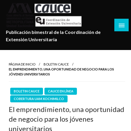
Salta
al
contenido
Publicación bimestral de la Coordinación de
Extensión Universitaria
PÁGINA DE INICIO
BOLETIN CAUCE
EL EMPRENDIMIENTO, UNA OPORTUNIDAD DE NEGOCIO PARA LOS
JÓVENES UNIVERSITARIOS
BOLETIN CAUCE
CAUCE EN LÍNEA
COBERTURA UAM XOCHIMILCO
El emprendimiento, una oportunidad
de negocio para los jóvenes
universitarios