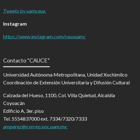
Tweets by uamceux
Instagram
https://www.instagram.com/ceuxuam/
Contacto “CAUCE”
Universidad Autónoma Metropolitana, Unidad Xochimilco
Coordinación de Extensión Universitaria y Difusión Cultural
Calzada del Hueso, 1100, Col. Villa Quietud, Alcaldía
Coyoacán
Edificio A, 3er. piso
Tel. 5554837000 ext. 7334/7320/7333
amperez@correo.xoc.uam.mx