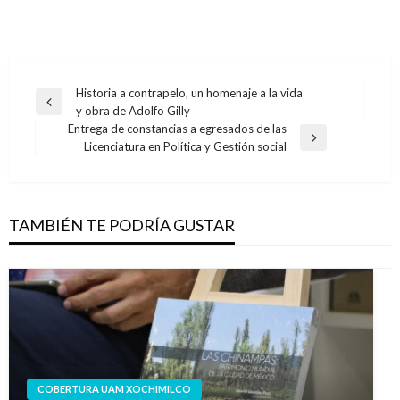
Navegación
Historia a contrapelo, un homenaje a la vida
Entrada
y obra de Adolfo Gilly
de
anterior
Entrega de constancias a egresados de las
entradas
Entrada
Licenciatura en Política y Gestión social
siguiente
TAMBIÉN TE PODRÍA GUSTAR
COBERTURA UAM XOCHIMILCO