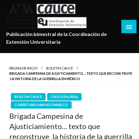
Salta
al
contenido
Publicación bimestral de la Coordinación de
Extensión Universitaria
PÁGINA DE INICIO
BOLETIN CAUCE
BRIGADA CAMPESINA DE AJUSTICIAMIENTO… TEXTO QUE RECONSTRUYE
LA HISTORIA DE LA GUERRILLA EN MÉXICO
BOLETIN CAUCE
CAUCE EN LÍNEA
COBERTURA UAM XOCHIMILCO
Brigada Campesina de
Ajusticiamiento… texto que
reconstruye la historia de la guerrilla