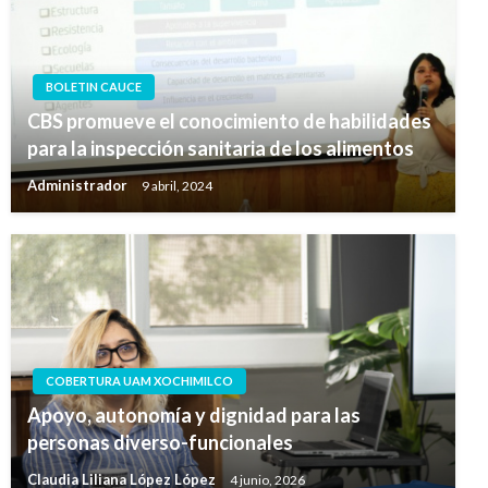
BOLETIN CAUCE
CBS promueve el conocimiento de habilidades
para la inspección sanitaria de los alimentos
Administrador
9 abril, 2024
COBERTURA UAM XOCHIMILCO
Apoyo, autonomía y dignidad para las
personas diverso-funcionales
Claudia Liliana López López
4 junio, 2026