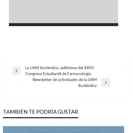
Navegación
La UAM Xochimilco, anfitriona del XXVII
Entrada
Congreso Estudiantil de Farmacología
de
anterior
Newsletter de actividades de la UAM
entradas
Entrada
Xochimilco
siguiente
TAMBIÉN TE PODRÍA GUSTAR