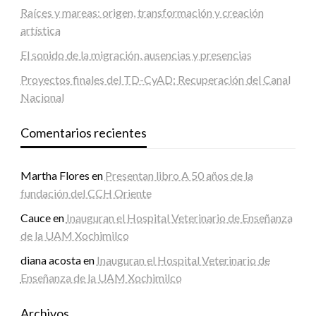
Raíces y mareas: origen, transformación y creación
artística
El sonido de la migración, ausencias y presencias
Proyectos finales del TD-CyAD: Recuperación del Canal
Nacional
Comentarios recientes
Martha Flores
en
Presentan libro A 50 años de la
fundación del CCH Oriente
Cauce
en
Inauguran el Hospital Veterinario de Enseñanza
de la UAM Xochimilco
diana acosta
en
Inauguran el Hospital Veterinario de
Enseñanza de la UAM Xochimilco
Archivos