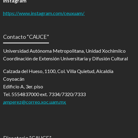
Instagram
https://www.instagram.com/ceuxuam/
Contacto “CAUCE”
Universidad Autónoma Metropolitana, Unidad Xochimilco
Coordinación de Extensión Universitaria y Difusión Cultural
Calzada del Hueso, 1100, Col. Villa Quietud, Alcaldía
Coyoacán
Edificio A, 3er. piso
Tel. 5554837000 ext. 7334/7320/7333
amperez@correo.xoc.uam.mx
Directorio “CAUCE”