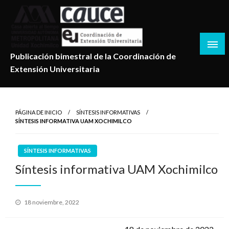
Salta
al
contenido
Publicación bimestral de la Coordinación de
Extensión Universitaria
PÁGINA DE INICIO
SÍNTESIS INFORMATIVAS
SÍNTESIS INFORMATIVA UAM XOCHIMILCO
SÍNTESIS INFORMATIVAS
Síntesis informativa UAM Xochimilco
Publicado
18 noviembre, 2022
en