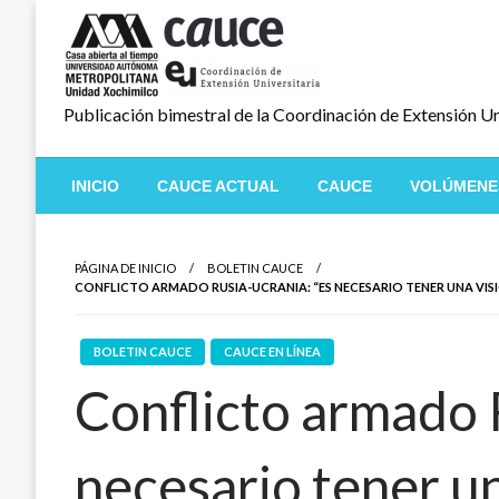
Salta
al
contenido
Publicación bimestral de la Coordinación de Extensión Un
INICIO
CAUCE ACTUAL
CAUCE
VOLÚMENE
PÁGINA DE INICIO
BOLETIN CAUCE
CONFLICTO ARMADO RUSIA-UCRANIA: “ES NECESARIO TENER UNA VISI
BOLETIN CAUCE
CAUCE EN LÍNEA
Conflicto armado 
necesario tener un