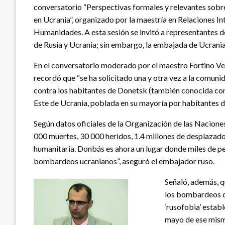
conversatorio “Perspectivas formales y relevantes sobr
en Ucrania”, organizado por la maestría en Relaciones Int
Humanidades. A esta sesión se invitó a representantes 
de Rusia y Ucrania; sin embargo, la embajada de Ucrania
En el conversatorio moderado por el maestro Fortino Vel
recordó que “se ha solicitado una y otra vez a la comun
contra los habitantes de Donetsk (también conocida com
Este de Ucrania, poblada en su mayoría por habitantes d
Según datos oficiales de la Organización de las Nacione
000 muertes, 30 000 heridos, 1.4 millones de desplazado
humanitaria. Donbás es ahora un lugar donde miles de per
bombardeos ucranianos”, aseguró el embajador ruso.
Señaló, además, 
los bombardeos qu
‘rusofobia’ establ
mayo de ese mismo