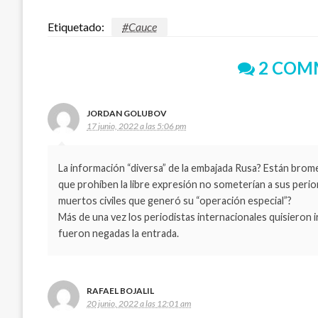
Etiquetado:
#Cauce
2 COM
JORDAN GOLUBOV
17 junio, 2022 a las 5:06 pm
La información “diversa” de la embajada Rusa? Están brom
que prohíben la libre expresión no someterían a sus periord
muertos civiles que generó su “operación especial”?
Más de una vez los periodistas internacionales quisieron i
fueron negadas la entrada.
RAFAEL BOJALIL
20 junio, 2022 a las 12:01 am