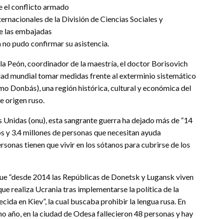
e el conflicto armado
ernacionales de la División de Ciencias Sociales y
de las embajadas
 no pudo confirmar su asistencia.
a Peón, coordinador de la maestría, el doctor Borisovich
idad mundial tomar medidas frente al exterminio sistemático
o Donbás), una región histórica, cultural y económica del
e origen ruso.
s Unidas (onu), esta sangrante guerra ha dejado más de “14
s y 3.4 millones de personas que necesitan ayuda
sonas tienen que vivir en los sótanos para cubrirse de los
que “desde 2014 las Repúblicas de Donetsk y Lugansk viven
e realiza Ucrania tras implementarse la política de la
ecida en Kiev”, la cual buscaba prohibir la lengua rusa. En
 año, en la ciudad de Odesa fallecieron 48 personas y hay