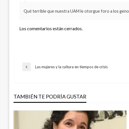
Qué terrible que nuestra UAM le otorgue foro a los gen
Los comentarios están cerrados.
Navegación
Las mujeres y la cultura en tiempos de crisis
Entrada
anterior
de
TAMBIÉN TE PODRÍA GUSTAR
entradas