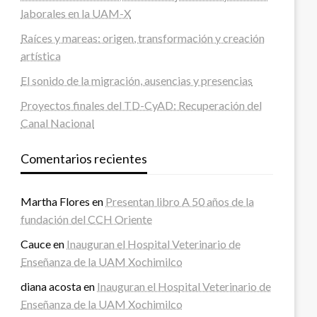
laborales en la UAM-X
Raíces y mareas: origen, transformación y creación
artística
El sonido de la migración, ausencias y presencias
Proyectos finales del TD-CyAD: Recuperación del
Canal Nacional
Comentarios recientes
Martha Flores
en
Presentan libro A 50 años de la
fundación del CCH Oriente
Cauce
en
Inauguran el Hospital Veterinario de
Enseñanza de la UAM Xochimilco
diana acosta
en
Inauguran el Hospital Veterinario de
Enseñanza de la UAM Xochimilco