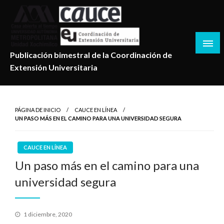
Salta
al
contenido
Publicación bimestral de la Coordinación de
Extensión Universitaria
PÁGINA DE INICIO
CAUCE EN LÍNEA
UN PASO MÁS EN EL CAMINO PARA UNA UNIVERSIDAD SEGURA
CAUCE EN LÍNEA
Un paso más en el camino para una
universidad segura
Publicado
1 diciembre, 2020
en