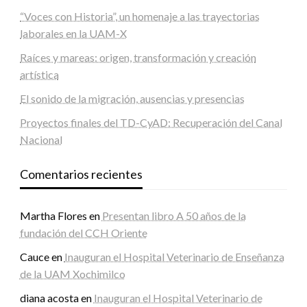
“Voces con Historia”, un homenaje a las trayectorias
laborales en la UAM-X
Raíces y mareas: origen, transformación y creación
artística
El sonido de la migración, ausencias y presencias
Proyectos finales del TD-CyAD: Recuperación del Canal
Nacional
Comentarios recientes
Martha Flores
en
Presentan libro A 50 años de la
fundación del CCH Oriente
Cauce
en
Inauguran el Hospital Veterinario de Enseñanza
de la UAM Xochimilco
diana acosta
en
Inauguran el Hospital Veterinario de