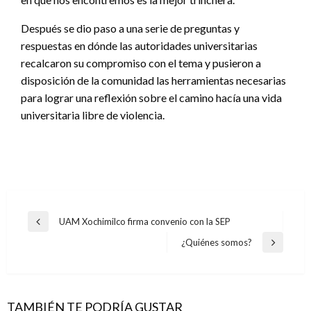
Después se dio paso a una serie de preguntas y
respuestas en dónde las autoridades universitarias
recalcaron su compromiso con el tema y pusieron a
disposición de la comunidad las herramientas necesarias
para lograr una reflexión sobre el camino hacía una vida
universitaria libre de violencia.
Navegación
UAM Xochimilco firma convenio con la SEP
Entrada
de
anterior
¿Quiénes somos?
Entrada
entradas
siguiente
TAMBIÉN TE PODRÍA GUSTAR