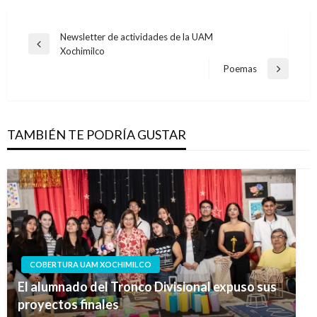
Navegación
Newsletter de actividades de la UAM
Entrada
Xochimilco
de
anterior
Poemas
Entrada
entradas
siguiente
TAMBIÉN TE PODRÍA GUSTAR
COBERTURA UAM XOCHIMILCO
El alumnado del Tronco Divisional expuso sus
proyectos finales