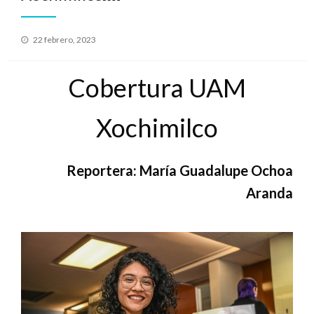
Publicado
22 febrero, 2023
en
Cobertura UAM
Xochimilco
Reportera: María Guadalupe Ochoa
Aranda