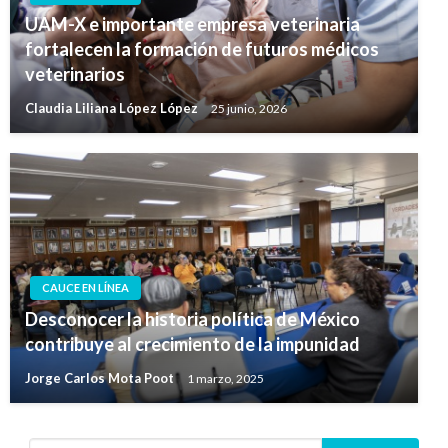
UAM-X e importante empresa veterinaria
fortalecen la formación de futuros médicos
veterinarios
Claudia Liliana López López
25 junio, 2026
CAUCE EN LÍNEA
Desconocer la historia política de México
contribuye al crecimiento de la impunidad
Jorge Carlos Mota Poot
1 marzo, 2025