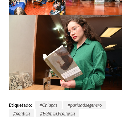
Etiquetado:
#Chiapas
#paridaddegénero
#política
#Política Frailesca