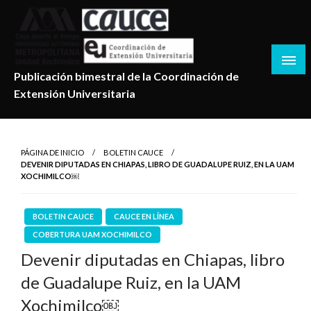
Salta
al
contenido
Publicación bimestral de la Coordinación de
Extensión Universitaria
PÁGINA DE INICIO
BOLETIN CAUCE
DEVENIR DIPUTADAS EN CHIAPAS, LIBRO DE GUADALUPE RUIZ, EN LA UAM
XOCHIMILCO￼
BOLETIN CAUCE
CAUCE EN LÍNEA
COBERTURA UAM XOCHIMILCO
Devenir diputadas en Chiapas, libro
de Guadalupe Ruiz, en la UAM
Xochimilco￼