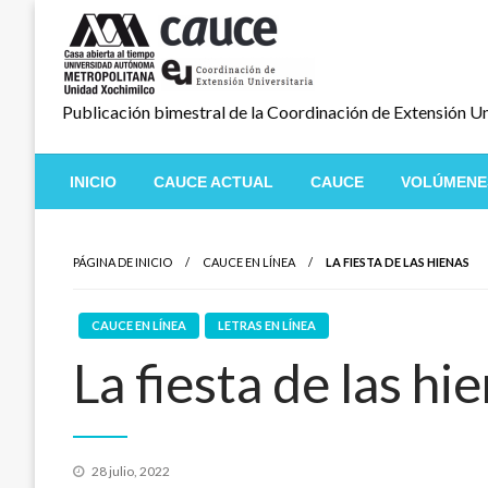
Salta
al
contenido
Publicación bimestral de la Coordinación de Extensión Un
INICIO
CAUCE ACTUAL
CAUCE
VOLÚMENE
PÁGINA DE INICIO
CAUCE EN LÍNEA
LA FIESTA DE LAS HIENAS
CAUCE EN LÍNEA
LETRAS EN LÍNEA
La fiesta de las hi
Publicado
28 julio, 2022