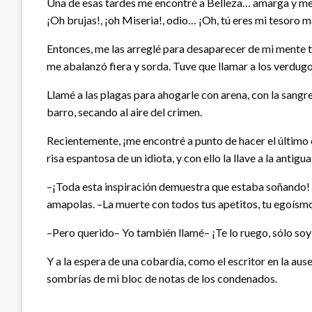
Una de esas tardes me encontré a Belleza… amarga y me i
¡Oh brujas!, ¡oh Miseria!, odio… ¡Oh, tú eres mi tesoro 
Entonces, me las arreglé para desaparecer de mi mente t
me abalanzó fiera y sorda. Tuve que llamar a los verdugos
Llamé a las plagas para ahogarle con arena, con la sangr
barro, secando al aire del crimen.
Recientemente, ¡me encontré a punto de hacer el último 
risa espantosa de un idiota, y con ello la llave a la antigua
–¡Toda esta inspiración demuestra que estaba soñando!
amapolas. –La muerte con todos tus apetitos, tu egoísmo
–Pero querido– Yo también llamé– ¡Te lo ruego, sólo soy
Y a la espera de una cobardía, como el escritor en la a
sombrías de mi bloc de notas de los condenados.