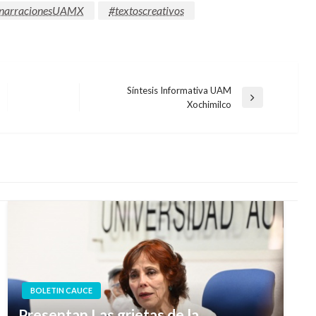
narracionesUAMX
#textoscreativos
Síntesis Informativa UAM
Entrada
Xochimilco
siguiente
BOLETIN CAUCE
Presentan Las grietas de la