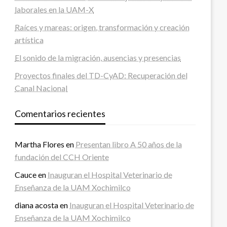
laborales en la UAM-X
Raíces y mareas: origen, transformación y creación
artística
El sonido de la migración, ausencias y presencias
Proyectos finales del TD-CyAD: Recuperación del
Canal Nacional
Comentarios recientes
Martha Flores
en
Presentan libro A 50 años de la
fundación del CCH Oriente
Cauce
en
Inauguran el Hospital Veterinario de
Enseñanza de la UAM Xochimilco
diana acosta
en
Inauguran el Hospital Veterinario de
Enseñanza de la UAM Xochimilco