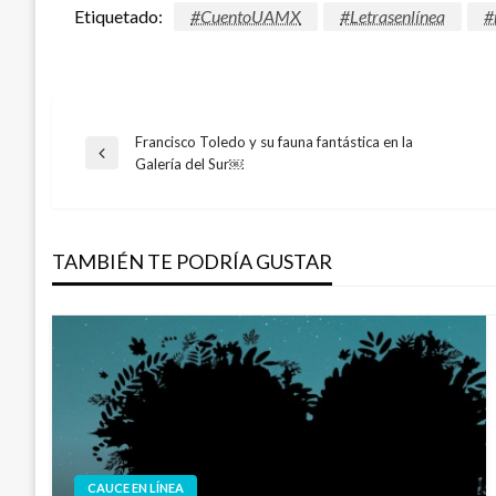
Etiquetado:
#CuentoUAMX
#Letrasenlínea
#
Francisco Toledo y su fauna fantástica en la
Navegación
Entrada
Galería del Sur￼
anterior
de
TAMBIÉN TE PODRÍA GUSTAR
entradas
CAUCE EN LÍNEA