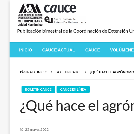
Salta
al
contenido
Publicación bimestral de la Coordinación de Extensión Un
INICIO
CAUCE ACTUAL
CAUCE
VOLÚMENE
PÁGINA DE INICIO
BOLETIN CAUCE
¿QUÉ HACE EL AGRÓNOMO
BOLETIN CAUCE
CAUCE EN LÍNEA
¿Qué hace el agr
Publicado
25 mayo, 2022