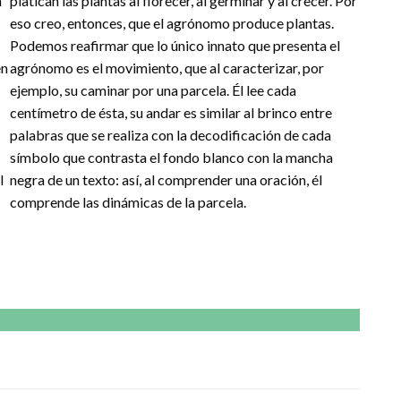
n
platican las plantas al florecer, al germinar y al crecer. Por
eso creo, entonces, que el agrónomo produce plantas.
Podemos reafirmar que lo único innato que presenta el
en
agrónomo es el movimiento, que al caracterizar, por
ejemplo, su caminar por una parcela. Él lee cada
centímetro de ésta, su andar es similar al brinco entre
palabras que se realiza con la decodificación de cada
símbolo que contrasta el fondo blanco con la mancha
l
negra de un texto: así, al comprender una oración, él
comprende las dinámicas de la parcela.