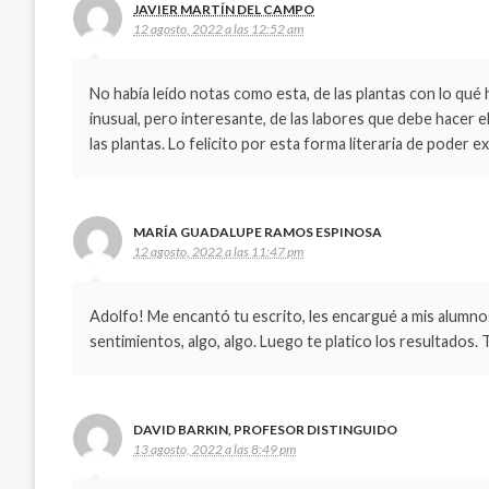
JAVIER MARTÍN DEL CAMPO
12 agosto, 2022 a las 12:52 am
No había leído notas como esta, de las plantas con lo qu
inusual, pero interesante, de las labores que debe hacer
las plantas. Lo felicito por esta forma literaria de poder e
MARÍA GUADALUPE RAMOS ESPINOSA
12 agosto, 2022 a las 11:47 pm
Adolfo! Me encantó tu escrito, les encargué a mis alumno
sentimientos, algo, algo. Luego te platico los resultados. T
DAVID BARKIN, PROFESOR DISTINGUIDO
13 agosto, 2022 a las 8:49 pm