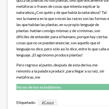
quizá las plantas no son plantas, sino que únicamente so
metáforas o frases de cosas que intenta explicar la
naturaleza.¿Con quién y de que habla la naturaleza? Tal
vez la manera en la que crecen las raíces son las formas 
las que hablan las plantas, en su propio lenguaje de
plantas: hablan consigo mismas y de sí mismas, son
difíciles de entender para el humano, porque hay ciertas
cosas que no se pueden enunciar, son aquello que el
lenguaje no dice, pero sólo así lo dice, entre lo que calla e
lenguaje. ¡El agrónomo produce plantas!
Pero regreso al punto, después de esta deriva, me
remonto a la palabra
producir
, para llegar a su raíz, sin
metáforas, me
Voces de los estudiantes
Etiquetado:
#Cauce