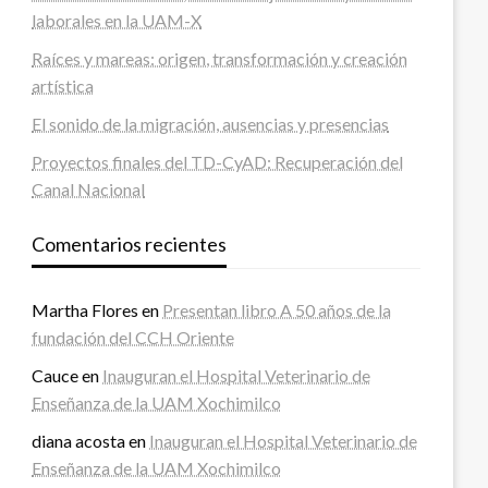
laborales en la UAM-X
Raíces y mareas: origen, transformación y creación
artística
El sonido de la migración, ausencias y presencias
Proyectos finales del TD-CyAD: Recuperación del
Canal Nacional
Comentarios recientes
Martha Flores
en
Presentan libro A 50 años de la
fundación del CCH Oriente
Cauce
en
Inauguran el Hospital Veterinario de
Enseñanza de la UAM Xochimilco
diana acosta
en
Inauguran el Hospital Veterinario de
Enseñanza de la UAM Xochimilco