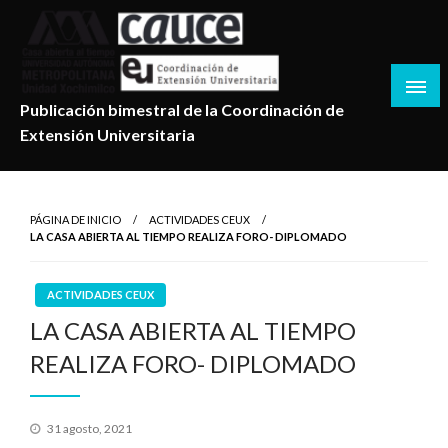
Salta
al
contenido
Publicación bimestral de la Coordinación de
Extensión Universitaria
PÁGINA DE INICIO
ACTIVIDADES CEUX
LA CASA ABIERTA AL TIEMPO REALIZA FORO- DIPLOMADO
ACTIVIDADES CEUX
LA CASA ABIERTA AL TIEMPO
REALIZA FORO- DIPLOMADO
Publicado
31 agosto, 2021
en