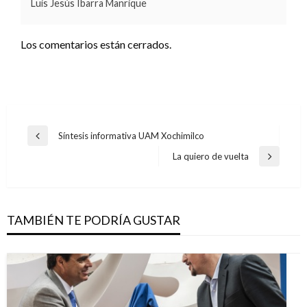
Luis Jesús Ibarra Manrique
Los comentarios están cerrados.
Navegación
Síntesis informativa UAM Xochimilco
Entrada
de
anterior
La quiero de vuelta
Entrada
entradas
siguiente
TAMBIÉN TE PODRÍA GUSTAR