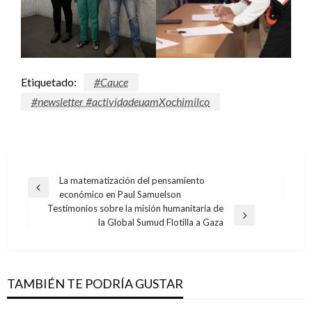
Etiquetado:
#Cauce
#newsletter #actividadeuamXochimilco
Navegación
La matematización del pensamiento
Entrada
económico en Paul Samuelson
de
anterior
Testimonios sobre la misión humanitaria de
entradas
Entrada
la Global Sumud Flotilla a Gaza
siguiente
TAMBIÉN TE PODRÍA GUSTAR