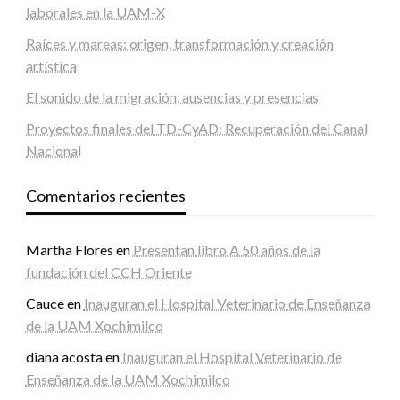
laborales en la UAM-X
Raíces y mareas: origen, transformación y creación
artística
El sonido de la migración, ausencias y presencias
Proyectos finales del TD-CyAD: Recuperación del Canal
Nacional
Comentarios recientes
Martha Flores
en
Presentan libro A 50 años de la
fundación del CCH Oriente
Cauce
en
Inauguran el Hospital Veterinario de Enseñanza
de la UAM Xochimilco
diana acosta
en
Inauguran el Hospital Veterinario de
Enseñanza de la UAM Xochimilco