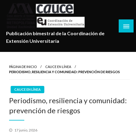
Salta
al
contenido
Publicación bimestral de la Coordinación de
Extensión Universitaria
PÁGINA DE INICIO
CAUCE EN LÍNEA
PERIODISMO, RESILIENCIA Y COMUNIDAD: PREVENCIÓN DE RIESGOS
CAUCE EN LÍNEA
Periodismo, resiliencia y comunidad:
prevención de riesgos
Publicado
17 junio, 2026
en