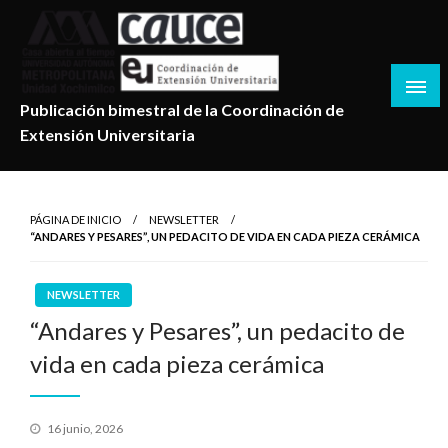
Salta
al
contenido
Publicación bimestral de la Coordinación de
Extensión Universitaria
PÁGINA DE INICIO
NEWSLETTER
“ANDARES Y PESARES”, UN PEDACITO DE VIDA EN CADA PIEZA CERÁMICA
NEWSLETTER
“Andares y Pesares”, un pedacito de
vida en cada pieza cerámica
Publicado
16 junio, 2026
en