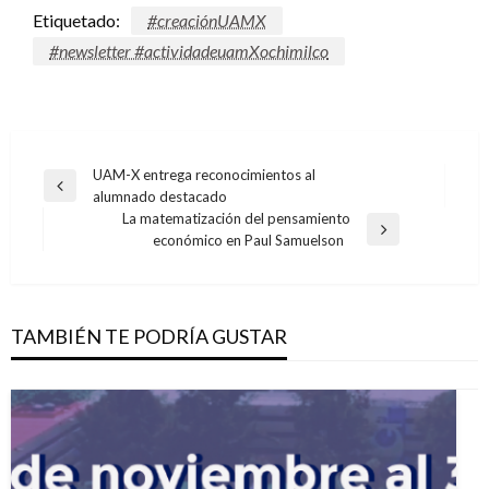
Etiquetado:
#creaciónUAMX
#newsletter #actividadeuamXochimilco
Navegación
UAM-X entrega reconocimientos al
Entrada
alumnado destacado
de
anterior
La matematización del pensamiento
entradas
Entrada
económico en Paul Samuelson
siguiente
TAMBIÉN TE PODRÍA GUSTAR