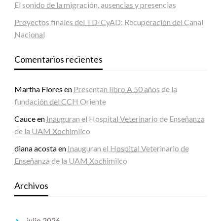
El sonido de la migración, ausencias y presencias
Proyectos finales del TD-CyAD: Recuperación del Canal
Nacional
Comentarios recientes
Martha Flores
en
Presentan libro A 50 años de la
fundación del CCH Oriente
Cauce
en
Inauguran el Hospital Veterinario de Enseñanza
de la UAM Xochimilco
diana acosta
en
Inauguran el Hospital Veterinario de
Enseñanza de la UAM Xochimilco
Archivos
julio 2026