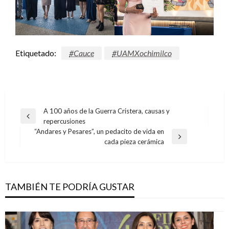
Etiquetado:
#Cauce
#UAMXochimilco
Navegación
A 100 años de la Guerra Cristera, causas y
Entrada
repercusiones
de
anterior
“Andares y Pesares”, un pedacito de vida en
entradas
Entrada
cada pieza cerámica
siguiente
TAMBIÉN TE PODRÍA GUSTAR