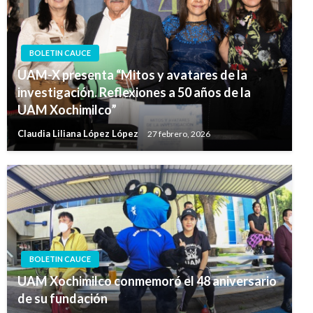
BOLETIN CAUCE
UAM-X presenta “Mitos y avatares de la
investigación. Reflexiones a 50 años de la
UAM Xochimilco”
Claudia Liliana López López
27 febrero, 2026
BOLETIN CAUCE
UAM Xochimilco conmemoró el 48 aniversario
de su fundación