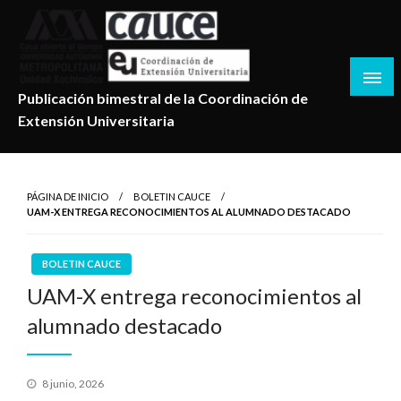
Salta
al
contenido
Publicación bimestral de la Coordinación de
Extensión Universitaria
PÁGINA DE INICIO
BOLETIN CAUCE
UAM-X ENTREGA RECONOCIMIENTOS AL ALUMNADO DESTACADO
BOLETIN CAUCE
UAM-X entrega reconocimientos al
alumnado destacado
Publicado
8 junio, 2026
en