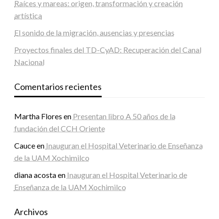
Raíces y mareas: origen, transformación y creación
artística
El sonido de la migración, ausencias y presencias
Proyectos finales del TD-CyAD: Recuperación del Canal
Nacional
Comentarios recientes
Martha Flores
en
Presentan libro A 50 años de la
fundación del CCH Oriente
Cauce
en
Inauguran el Hospital Veterinario de Enseñanza
de la UAM Xochimilco
diana acosta
en
Inauguran el Hospital Veterinario de
Enseñanza de la UAM Xochimilco
Archivos