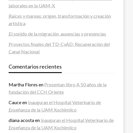
laborales en la UAM-X
Raíces y mareas: origen, transformación y creación
artística
El sonido de la migración, ausencias y presencias
Proyectos finales del TD-CyAD: Recuperación del
Canal Nacional
Comentarios recientes
Martha Flores
en
Presentan libro A 50 años de la
fundación del CCH Oriente
Cauce
en
Inauguran el Hospital Veterinario de
Enseñanza de la UAM Xochimilco
diana acosta
en
Inauguran el Hospital Veterinario de
Enseñanza de la UAM Xochimilco