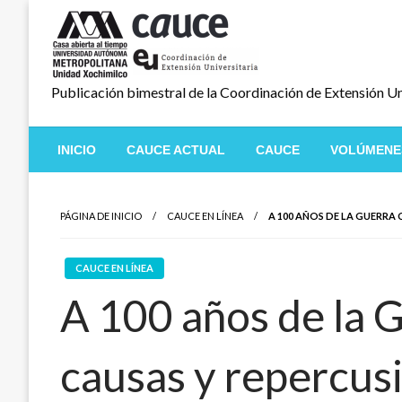
Salta
al
contenido
Publicación bimestral de la Coordinación de Extensión Un
INICIO
CAUCE ACTUAL
CAUCE
VOLÚMENE
PÁGINA DE INICIO
CAUCE EN LÍNEA
A 100 AÑOS DE LA GUERRA 
CAUCE EN LÍNEA
A 100 años de la G
causas y repercus