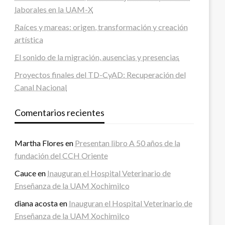
laborales en la UAM-X
Raíces y mareas: origen, transformación y creación
artística
El sonido de la migración, ausencias y presencias
Proyectos finales del TD-CyAD: Recuperación del
Canal Nacional
Comentarios recientes
Martha Flores
en
Presentan libro A 50 años de la
fundación del CCH Oriente
Cauce
en
Inauguran el Hospital Veterinario de
Enseñanza de la UAM Xochimilco
diana acosta
en
Inauguran el Hospital Veterinario de
Enseñanza de la UAM Xochimilco