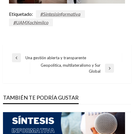
Etiquetado:
#Síntesisinformativa
#UAMXochimilco
Navegación
Una gestión abierta y transparente
Entrada
de
Geopolítica, multilateralismo y Sur
anterior
Entrada
Global
entradas
siguiente
TAMBIÉN TE PODRÍA GUSTAR