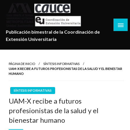
Salta
al
contenido
Publicación bimestral de la Coordinación de
Extensión Universitaria
PÁGINA DE INICIO
SÍNTESIS INFORMATIVAS
UAM-X RECIBE A FUTUROS PROFESIONISTAS DE LA SALUD Y EL BIENESTAR
HUMANO
SÍNTESIS INFORMATIVAS
UAM-X recibe a futuros
profesionistas de la salud y el
bienestar humano