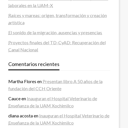
laborales en la UAM-X
Raíces y mareas: origen, transformación y creación
artística
El sonido de la migración, ausencias y presencias
Proyectos finales del TD-CyAD: Recuperación del
Canal Nacional
Comentarios recientes
Martha Flores
en
Presentan libro A 50 años de la
fundación del CCH Oriente
Cauce
en
Inauguran el Hospital Veterinario de
Enseñanza de la UAM Xochimilco
diana acosta
en
Inauguran el Hospital Veterinario de
Enseñanza de la UAM Xochimilco