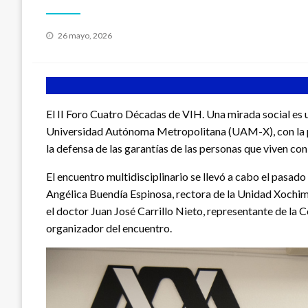
Publicado
26 mayo, 2026
en
El II Foro Cuatro Décadas de VIH. Una mirada social es
Universidad Autónoma Metropolitana (UAM-X), con la pr
la defensa de las garantías de las personas que viven co
El encuentro multidisciplinario se llevó a cabo el pasad
Angélica Buendía Espinosa, rectora de la Unidad Xochim
el doctor Juan José Carrillo Nieto, representante de la 
organizador del encuentro.