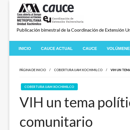
Salta
al
contenido
Publicación bimestral de la Coordinación de Extensión Un
INICIO
CAUCE ACTUAL
CAUCE
VOLÚMENE
PÁGINA DE INICIO
COBERTURA UAM XOCHIMILCO
VIH UN TEM
COBERTURA UAM XOCHIMILCO
VIH un tema polític
comunitario