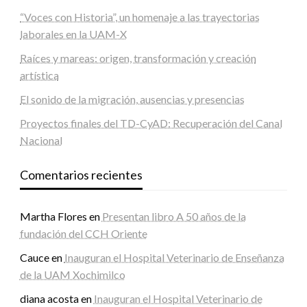
“Voces con Historia”, un homenaje a las trayectorias
laborales en la UAM-X
Raíces y mareas: origen, transformación y creación
artística
El sonido de la migración, ausencias y presencias
Proyectos finales del TD-CyAD: Recuperación del Canal
Nacional
Comentarios recientes
Martha Flores
en
Presentan libro A 50 años de la
fundación del CCH Oriente
Cauce
en
Inauguran el Hospital Veterinario de Enseñanza
de la UAM Xochimilco
diana acosta
en
Inauguran el Hospital Veterinario de