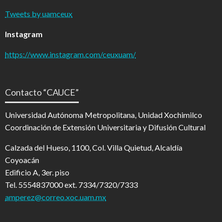
Tweets by uamceux
Instagram
https://www.instagram.com/ceuxuam/
Contacto “CAUCE”
Universidad Autónoma Metropolitana, Unidad Xochimilco
Coordinación de Extensión Universitaria y Difusión Cultural
Calzada del Hueso, 1100, Col. Villa Quietud, Alcaldía
Coyoacán
Edificio A, 3er. piso
Tel. 5554837000 ext. 7334/7320/7333
amperez@correo.xoc.uam.mx