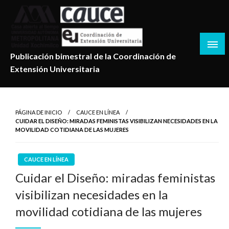
Salta
al
contenido
Publicación bimestral de la Coordinación de
Extensión Universitaria
PÁGINA DE INICIO
CAUCE EN LÍNEA
CUIDAR EL DISEÑO: MIRADAS FEMINISTAS VISIBILIZAN NECESIDADES EN LA
MOVILIDAD COTIDIANA DE LAS MUJERES
CAUCE EN LÍNEA
Cuidar el Diseño: miradas feministas
visibilizan necesidades en la
movilidad cotidiana de las mujeres