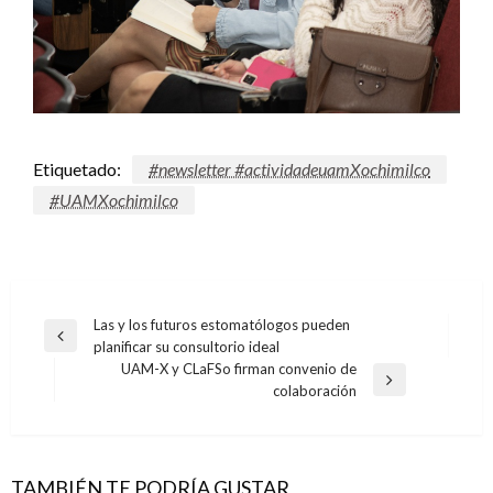
Etiquetado:
#newsletter #actividadeuamXochimilco
#UAMXochimilco
Navegación
Las y los futuros estomatólogos pueden
Entrada
planificar su consultorio ideal
de
anterior
UAM-X y CLaFSo firman convenio de
entradas
Entrada
colaboración
siguiente
TAMBIÉN TE PODRÍA GUSTAR