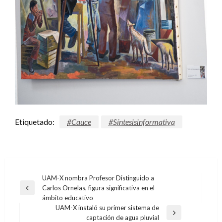
Etiquetado:
#Cauce
#Síntesisinformativa
Navegación
UAM-X nombra Profesor Distinguido a
Carlos Ornelas, figura significativa en el
de
Entrada
ámbito educativo
anterior
entradas
UAM-X instaló su primer sistema de
Entrada
captación de agua pluvial