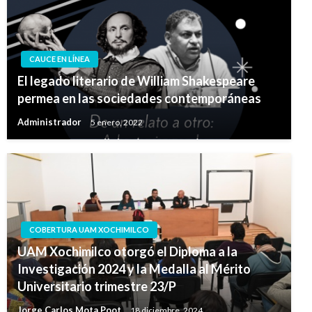
CAUCE EN LÍNEA
El legado literario de William Shakespeare
permea en las sociedades contemporáneas
Administrador
5 enero, 2022
COBERTURA UAM XOCHIMILCO
UAM Xochimilco otorgó el Diploma a la
Investigación 2024 y la Medalla al Mérito
Universitario trimestre 23/P
Jorge Carlos Mota Poot
18 diciembre, 2024