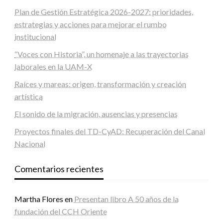
Plan de Gestión Estratégica 2026-2027: prioridades,
estrategias y acciones para mejorar el rumbo
institucional
“Voces con Historia”, un homenaje a las trayectorias
laborales en la UAM-X
Raíces y mareas: origen, transformación y creación
artística
El sonido de la migración, ausencias y presencias
Proyectos finales del TD-CyAD: Recuperación del Canal
Nacional
Comentarios recientes
Martha Flores
en
Presentan libro A 50 años de la
fundación del CCH Oriente