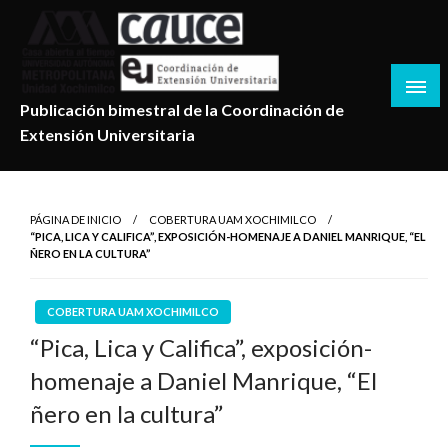
Salta
al
contenido
Publicación bimestral de la Coordinación de
Extensión Universitaria
PÁGINA DE INICIO
COBERTURA UAM XOCHIMILCO
“PICA, LICA Y CALIFICA”, EXPOSICIÓN-HOMENAJE A DANIEL MANRIQUE, “EL
ÑERO EN LA CULTURA”
COBERTURA UAM XOCHIMILCO
“Pica, Lica y Califica”, exposición-
homenaje a Daniel Manrique, “El
ñero en la cultura”