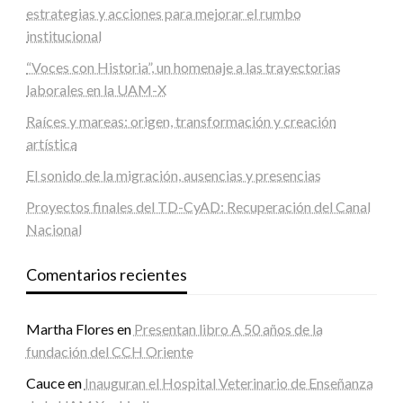
estrategias y acciones para mejorar el rumbo
institucional
“Voces con Historia”, un homenaje a las trayectorias
laborales en la UAM-X
Raíces y mareas: origen, transformación y creación
artística
El sonido de la migración, ausencias y presencias
Proyectos finales del TD-CyAD: Recuperación del Canal
Nacional
Comentarios recientes
Martha Flores
en
Presentan libro A 50 años de la
fundación del CCH Oriente
Cauce
en
Inauguran el Hospital Veterinario de Enseñanza