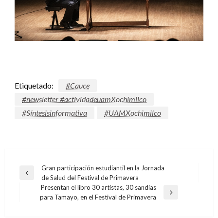
Etiquetado:
#Cauce
#newsletter #actividadeuamXochimilco
#Síntesisinformativa
#UAMXochimilco
Navegación
Gran participación estudiantil en la Jornada
Entrada
de Salud del Festival de Primavera
de
anterior
Presentan el libro 30 artistas, 30 sandías
entradas
Entrada
para Tamayo, en el Festival de Primavera
siguiente