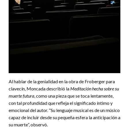
Al hablar de la genialidad en la obra de Froberger para
clavecín, Moncada describió la
Meditación hecha sobre su
muerte futura
, como una pieza que se toca lentamente,
con tal profundidad que refleja el significado íntimo y
emocional del autor. “Su lenguaje musical es de un músico
capaz de incluir desde su pequeña esfera la anticipación a
su muerte”, observó.