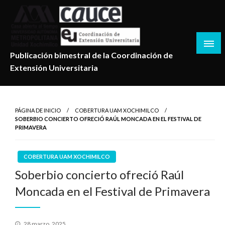
Salta
al
contenido
Publicación bimestral de la Coordinación de
Extensión Universitaria
PÁGINA DE INICIO
COBERTURA UAM XOCHIMILCO
SOBERBIO CONCIERTO OFRECIÓ RAÚL MONCADA EN EL FESTIVAL DE
PRIMAVERA
COBERTURA UAM XOCHIMILCO
Soberbio concierto ofreció Raúl
Moncada en el Festival de Primavera
Publicado
28 marzo, 2025