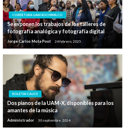
COBERTURA UAM XOCHIMILCO
Se exponen los trabajos de los talleres de
fotografía analógica y fotografía digital
Jorge Carlos Mota Poot
24 febrero, 2025
BOLETIN CAUCE
Dos pianos de la UAM-X, disponibles para los
amantes de la música
Administrador
30 septiembre, 2024