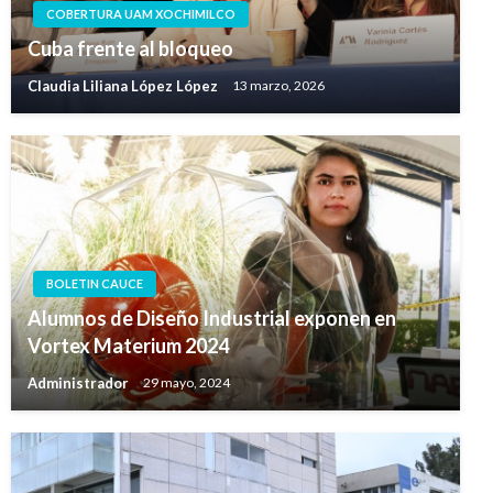
COBERTURA UAM XOCHIMILCO
Cuba frente al bloqueo
Claudia Liliana López López
13 marzo, 2026
BOLETIN CAUCE
Alumnos de Diseño Industrial exponen en
Vortex Materium 2024
Administrador
29 mayo, 2024