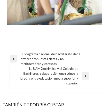
Navegación
El programa nacional de bachillerato debe
ofrecer propuestas claras y no
de
Entrada
meritocráticas y confusas
anterior
entradas
La UAM Xochimilco y el Colegio de
Bachilleres, colaboración que reduce la
Entrada
brecha entre educación media superior y
siguiente
superior
TAMBIÉN TE PODRÍA GUSTAR