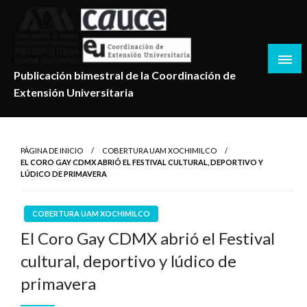
Salta
al
contenido
Publicación bimestral de la Coordinación de
Extensión Universitaria
PÁGINA DE INICIO
COBERTURA UAM XOCHIMILCO
EL CORO GAY CDMX ABRIÓ EL FESTIVAL CULTURAL, DEPORTIVO Y
LÚDICO DE PRIMAVERA
COBERTURA UAM XOCHIMILCO
El Coro Gay CDMX abrió el Festival
cultural, deportivo y lúdico de
primavera