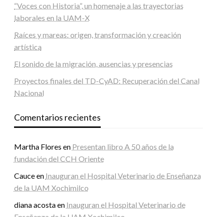
“Voces con Historia”, un homenaje a las trayectorias
laborales en la UAM-X
Raíces y mareas: origen, transformación y creación
artística
El sonido de la migración, ausencias y presencias
Proyectos finales del TD-CyAD: Recuperación del Canal
Nacional
Comentarios recientes
Martha Flores
en
Presentan libro A 50 años de la
fundación del CCH Oriente
Cauce
en
Inauguran el Hospital Veterinario de Enseñanza
de la UAM Xochimilco
diana acosta
en
Inauguran el Hospital Veterinario de
Enseñanza de la UAM Xochimilco