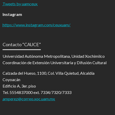
Tweets by uamceux
Instagram
https://www.instagram.com/ceuxuam/
Contacto “CAUCE”
Universidad Autónoma Metropolitana, Unidad Xochimilco
Coordinación de Extensión Universitaria y Difusión Cultural
Calzada del Hueso, 1100, Col. Villa Quietud, Alcaldía
Coyoacán
Edificio A, 3er. piso
Tel. 5554837000 ext. 7334/7320/7333
amperez@correo.xoc.uam.mx