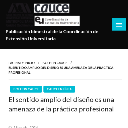
Salta
al
contenido
Publicación bimestral de la Coordinación de
Extensión Universitaria
PÁGINA DE INICIO
BOLETIN CAUCE
EL SENTIDO AMPLIO DEL DISEÑO ES UNA AMENAZA DE LA PRÁCTICA
PROFESIONAL
BOLETIN CAUCE
CAUCE EN LÍNEA
El sentido amplio del diseño es una
amenaza de la práctica profesional
Publicado
19 agosto, 2024