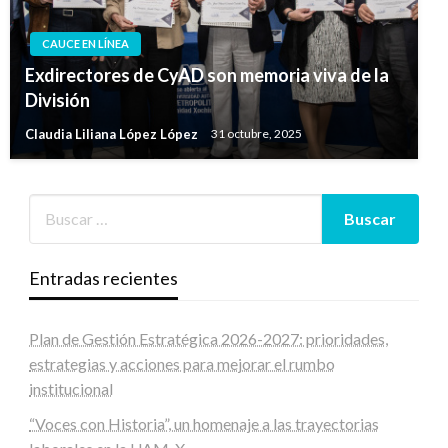
CAUCE EN LÍNEA
Exdirectores de CyAD son memoria viva de la
División
Claudia Liliana López López
31 octubre, 2025
Entradas recientes
Plan de Gestión Estratégica 2026-2027: prioridades,
estrategias y acciones para mejorar el rumbo
institucional
“Voces con Historia”, un homenaje a las trayectorias