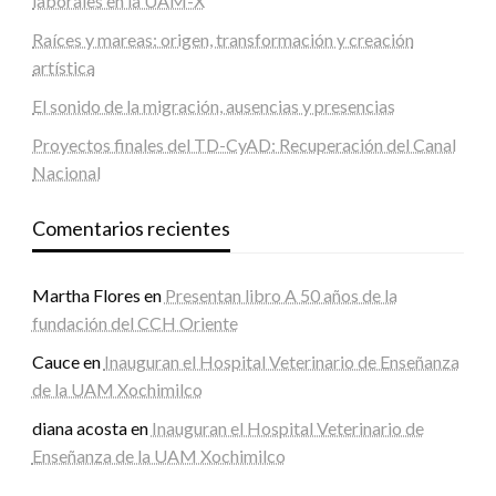
laborales en la UAM-X
Raíces y mareas: origen, transformación y creación
artística
El sonido de la migración, ausencias y presencias
Proyectos finales del TD-CyAD: Recuperación del Canal
Nacional
Comentarios recientes
Martha Flores
en
Presentan libro A 50 años de la
fundación del CCH Oriente
Cauce
en
Inauguran el Hospital Veterinario de Enseñanza
de la UAM Xochimilco
diana acosta
en
Inauguran el Hospital Veterinario de
Enseñanza de la UAM Xochimilco