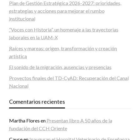
Plan de Gestión Estratégica 2026-2027: prioridades,
estrategias y acciones para mejorar el rumbo
institucional
“Voces con Historia”, un homenaje a las trayectorias
laborales en la UAM-X
Raíces y mareas: origen, transformación y creación
artística
El sonido de la migración, ausencias y presencias
Proyectos finales del TD-CyAD: Recuperación del Canal
Nacional
Comentarios recientes
Martha Flores
en
Presentan libro A 50 años de la
fundación del CCH Oriente
Cauce
en
Inauguran el Hospital Veterinario de Enseñanza