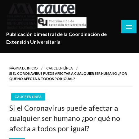
Salta
al
contenido
Publicación bimestral de la Coordinación de
Extensión Universitaria
PÁGINA DE INICIO
CAUCE EN LÍNEA
SI EL CORONAVIRUS PUEDE AFECTAR A CUALQUIER SER HUMANO ¿POR
QUÉ NO AFECTA A TODOS POR IGUAL?
CAUCE EN LÍNEA
Si el Coronavirus puede afectar a
cualquier ser humano ¿por qué no
afecta a todos por igual?