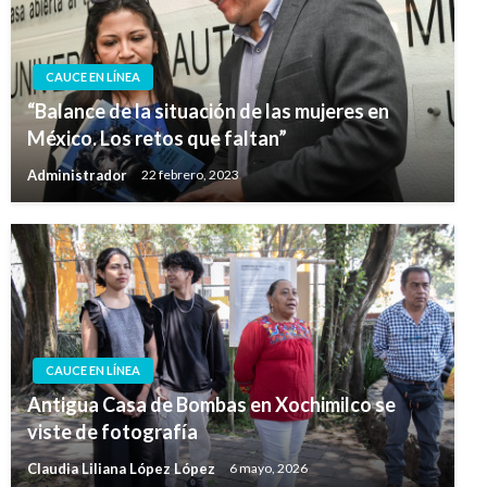
CAUCE EN LÍNEA
“Balance de la situación de las mujeres en
México. Los retos que faltan”
Administrador
22 febrero, 2023
CAUCE EN LÍNEA
Antigua Casa de Bombas en Xochimilco se
viste de fotografía
Claudia Liliana López López
6 mayo, 2026