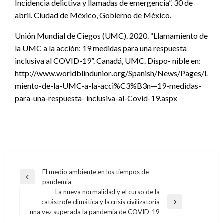
Incidencia delictiva y llamadas de emergencia”. 30 de
abril. Ciudad de México, Gobierno de México.
Unión Mundial de Ciegos (UMC). 2020. “Llamamiento de
la UMC a la acción: 19 medidas para una respuesta
inclusiva al COVID-19”. Canadá, UMC. Dispo- nible en:
http://www.worldblindunion.org/Spanish/News/Pages/Llam
miento-de-la-UMC-a-la-acci%C3%B3n—19-medidas-
para-una-respuesta- inclusiva-al-Covid-19.aspx
Navegación
El medio ambiente en los tiempos de
Entrada
pandemia
de
anterior
La nueva normalidad y el curso de la
entradas
catástrofe climática y la crisis civilizatoria
Entrada
una vez superada la pandemia de COVID-19
siguiente