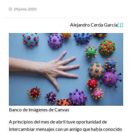
Publicado
29 junio, 2020
en
Alejandro Cerda García
[1]
Banco de imágenes de Canvas
A principios del mes de abril tuve oportunidad de
intercambiar mensajes con un amigo que había conocido